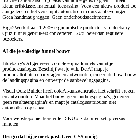
matchen automatisch op basis van hun eigenschappen — maat,
kleur, prijsklasse, materiaal, toepassing. Voeg een nieuw product toe
aan je feed en het verschijnt automatisch in quiz-aanbevelingen.
Geen handmatig taggen. Geen onderhoudsnachtmerrie.
Ergo2Work draait 1.200+ ergonomische producten via bluebarry.
Quiz-funnel gebruikers converteren 126% beter dan reguliere
bezoekers.
AI die je volledige funnel bouwt
Bluebarry's AI genereert complete quiz funnels vanuit je
productcatalogus. Beschrijf wat je wilt. De AI mapt je
productattributen naar vragen en antwoorden, creëert de flow, bouwt
de landingspagina en ontwerpt de aanbevelingspagina.
Visual Quiz Builder heeft ook AI-quizgeneratie. Het schrijft vragen
en antwoorden. Maar het bouwt geen landingspagina's, genereert
geen resultatenpagina's en mapt je catalogusattributen niet
automatisch op schaal.
Voor webshops met honderden SKU's is dat uren setup versus
minuten.
Design dat bij je merk past. Geen CSS nodig.