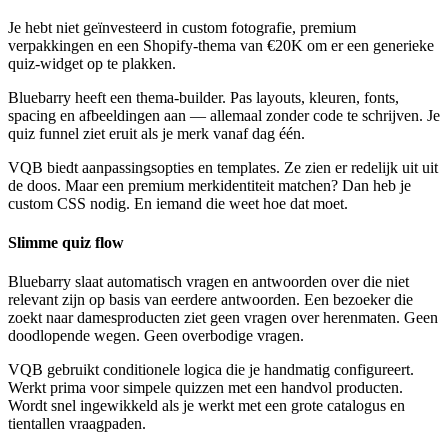
Je hebt niet geïnvesteerd in custom fotografie, premium
verpakkingen en een Shopify-thema van €20K om er een generieke
quiz-widget op te plakken.
Bluebarry heeft een thema-builder. Pas layouts, kleuren, fonts,
spacing en afbeeldingen aan — allemaal zonder code te schrijven. Je
quiz funnel ziet eruit als je merk vanaf dag één.
VQB biedt aanpassingsopties en templates. Ze zien er redelijk uit uit
de doos. Maar een premium merkidentiteit matchen? Dan heb je
custom CSS nodig. En iemand die weet hoe dat moet.
Slimme quiz flow
Bluebarry slaat automatisch vragen en antwoorden over die niet
relevant zijn op basis van eerdere antwoorden. Een bezoeker die
zoekt naar damesproducten ziet geen vragen over herenmaten. Geen
doodlopende wegen. Geen overbodige vragen.
VQB gebruikt conditionele logica die je handmatig configureert.
Werkt prima voor simpele quizzen met een handvol producten.
Wordt snel ingewikkeld als je werkt met een grote catalogus en
tientallen vraagpaden.